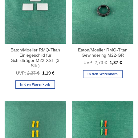
Eaton/Moeller RMQ-Titan
Eaton/Moeller RMQ-Titan
Einlegeschild für
Gewindering M22-GR
Schildträger M22-XST (3
Ursprünglicher
Aktuelle
UVP:
2,73
€
1,37
€
Stk.)
Preis
Preis
war:
ist:
Ursprünglicher
Aktueller
UVP:
2,37
€
1,19
€
2,73 €
1,37 €.
In den Warenkorb
Preis
Preis
war:
ist:
2,37 €
1,19 €.
In den Warenkorb