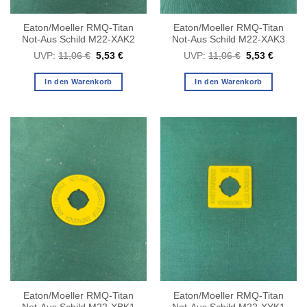
Eaton/Moeller RMQ-Titan
Eaton/Moeller RMQ-Titan
Not-Aus Schild M22-XAK2
Not-Aus Schild M22-XAK3
Ursprünglicher
Aktueller
Ursprüngliche
Aktuelle
UVP:
11,06
€
5,53
€
UVP:
11,06
€
5,53
€
Preis
Preis
Preis
Preis
war:
ist:
war:
ist:
11,06 €
5,53 €.
11,06 €
5,53 €.
In den Warenkorb
In den Warenkorb
Eaton/Moeller RMQ-Titan
Eaton/Moeller RMQ-Titan