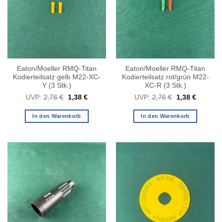
Eaton/Moeller RMQ-Titan
Eaton/Moeller RMQ-Titan
Kodierteilsatz gelb M22-XC-
Kodierteilsatz rot/grün M22-
Y (3 Stk.)
XC-R (3 Stk.)
Ursprünglicher
Aktueller
Ursprünglicher
Aktuelle
UVP:
2,76
€
1,38
€
UVP:
2,76
€
1,38
€
Preis
Preis
Preis
Preis
war:
ist:
war:
ist:
2,76 €
1,38 €.
2,76 €
1,38 €.
In den Warenkorb
In den Warenkorb