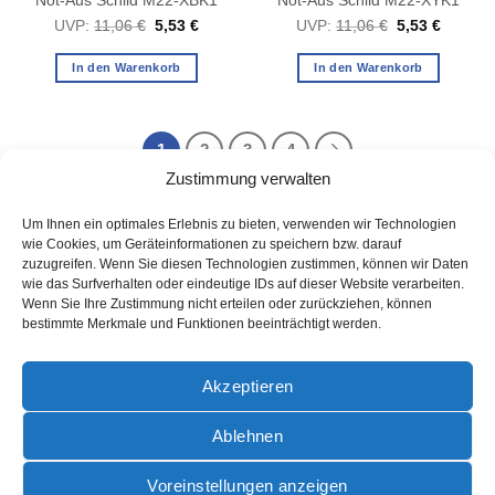
Not-Aus Schild M22-XBK1
Not-Aus Schild M22-XYK1
Ursprünglicher
Aktueller
Ursprüngliche
Aktuelle
UVP:
11,06
€
5,53
€
UVP:
11,06
€
5,53
€
Preis
Preis
Preis
Preis
war:
ist:
war:
ist:
11,06 €
5,53 €.
11,06 €
5,53 €.
In den Warenkorb
In den Warenkorb
1
2
3
4
Zustimmung verwalten
Um Ihnen ein optimales Erlebnis zu bieten, verwenden wir Technologien
wie Cookies, um Geräteinformationen zu speichern bzw. darauf
zuzugreifen. Wenn Sie diesen Technologien zustimmen, können wir Daten
wie das Surfverhalten oder eindeutige IDs auf dieser Website verarbeiten.
Wenn Sie Ihre Zustimmung nicht erteilen oder zurückziehen, können
bestimmte Merkmale und Funktionen beeinträchtigt werden.
AGB
Akzeptieren
Ablehnen
PayPal
Rechung
Sofort
Voreinstellungen anzeigen
AGB
DATENSCHUTZ
IMPRESSUM
ZAHLUNGSARTEN