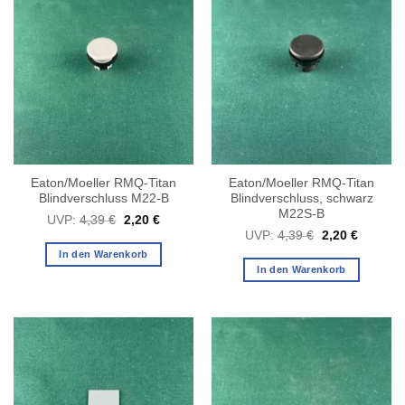
Eaton/Moeller RMQ-Titan
Eaton/Moeller RMQ-Titan
Blindverschluss M22-B
Blindverschluss, schwarz
M22S-B
Ursprünglicher
Aktueller
UVP:
4,39
€
2,20
€
Preis
Preis
Ursprünglicher
Aktuelle
UVP:
4,39
€
2,20
€
war:
ist:
Preis
Preis
4,39 €
2,20 €.
In den Warenkorb
war:
ist:
4,39 €
2,20 €.
In den Warenkorb