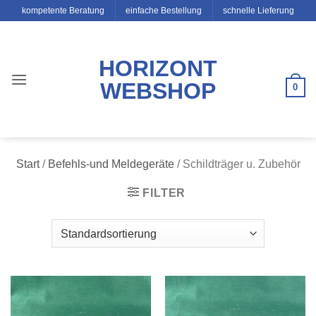
Zum
kompetente Beratung
einfache Bestellung
schnelle Lieferung
Inhalt
springen
HORIZONT
WEBSHOP
0
Start
/
Befehls-und Meldegeräte
/
Schildträger u. Zubehör
FILTER