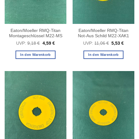
Eaton/Moeller RMQ-Titan
Eaton/Moeller RMQ-Titan
Montageschlüssel M22-MS
Not-Aus Schild M22-XAK1
Ursprünglicher
Aktueller
Ursprüngliche
Aktuelle
UVP:
9,18
€
4,59
€
UVP:
11,06
€
5,53
€
Preis
Preis
Preis
Preis
war:
ist:
war:
ist:
9,18 €
4,59 €.
11,06 €
5,53 €.
In den Warenkorb
In den Warenkorb