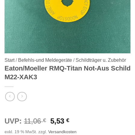
Start
/
Befehls-und Meldegeräte
/
Schildträger u. Zubehör
Eaton/Moeller RMQ-Titan Not-Aus Schild
M22-XAK3
Ursprünglicher
Aktueller
UVP:
11,06
5,53
€
€
Preis
Preis
exkl. 19 % MwSt.
zzgl.
Versandkosten