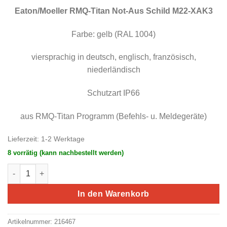
war:
ist:
11,06 €
5,53 €.
Eaton/Moeller RMQ-Titan Not-Aus
Schild M22-XAK3
Farbe: gelb (RAL 1004)
viersprachig in deutsch, englisch, französisch,
niederländisch
Schutzart IP66
aus RMQ-Titan Programm (Befehls- u. Meldegeräte)
Lieferzeit:
1-2 Werktage
8 vorrätig (kann nachbestellt werden)
Eaton/Moeller RMQ-Titan Not-Aus Schild M22-XAK3 Menge
In den Warenkorb
Artikelnummer:
216467