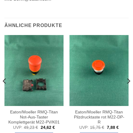
ÄHNLICHE PRODUKTE
Eaton/Moeller RMQ-Titan
Eaton/Moeller RMQ-Titan
Not-Aus-Taster
Pilzdrucktaste rot M22-DP-
Komplettgerät M22-PV/K01
R
her
ler
Ursprünglicher
Aktueller
Ursprüngliche
Aktuelle
UVP:
49,23
€
24,62
€
UVP:
15,75
€
7,88
€
Preis
Preis
Preis
Preis