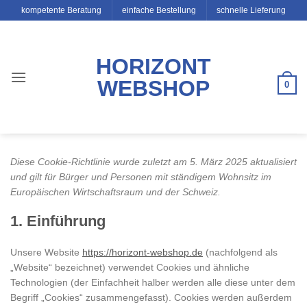
Zum
kompetente Beratung
einfache Bestellung
schnelle Lieferung
Inhalt
springen
HORIZONT
WEBSHOP
0
Diese Cookie-Richtlinie wurde zuletzt am 5. März 2025 aktualisiert
und gilt für Bürger und Personen mit ständigem Wohnsitz im
Europäischen Wirtschaftsraum und der Schweiz.
1. Einführung
Unsere Website
https://horizont-webshop.de
(nachfolgend als
„Website“ bezeichnet) verwendet Cookies und ähnliche
Technologien (der Einfachheit halber werden alle diese unter dem
Begriff „Cookies“ zusammengefasst). Cookies werden außerdem