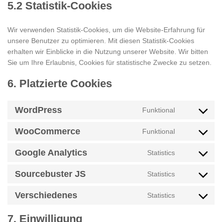
5.2 Statistik-Cookies
Wir verwenden Statistik-Cookies, um die Website-Erfahrung für
unsere Benutzer zu optimieren. Mit diesen Statistik-Cookies
erhalten wir Einblicke in die Nutzung unserer Website. Wir bitten
Sie um Ihre Erlaubnis, Cookies für statistische Zwecke zu setzen.
6. Platzierte Cookies
WordPress
Funktional
Consent
to
WooCommerce
Funktional
service
Consent
wordpress
to
Google Analytics
Statistics
service
Consent
woocommer
to
Sourcebuster JS
Statistics
service
Consent
google-
to
Verschiedenes
Statistics
analytics
service
Consent
sourcebuster
to
7. Einwilligung
js
service