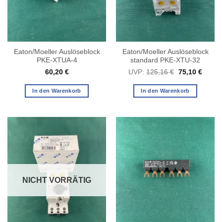
Eaton/Moeller Auslöseblock
Eaton/Moeller Auslöseblock
PKE-XTUA-4
standard PKE-XTU-32
Ursprüngliche
Aktuel
60,20
€
UVP:
125,16
€
75,10
€
Preis
Preis
war:
ist:
125,16 €
75,10 
In den Warenkorb
In den Warenkorb
NICHT VORRÄTIG