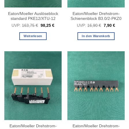
Eaton/Moeller Auslöseblock
Eaton/Moeller Drehstrom-
standard PKE12/XTU-12
Schienenblock B3.0/2-PKZ0
Ursprünglicher
Aktueller
Ursprüngliche
Aktuelle
UVP:
163,75
€
98,25
€
UVP:
16,90
€
7,90
€
Preis
Preis
Preis
Preis
war:
ist:
war:
ist:
163,75 €
98,25 €.
16,90 €
7,90 €.
Weiterlesen
In den Warenkorb
Eaton/Moeller Drehstrom-
Eaton/Moeller Drehstrom-