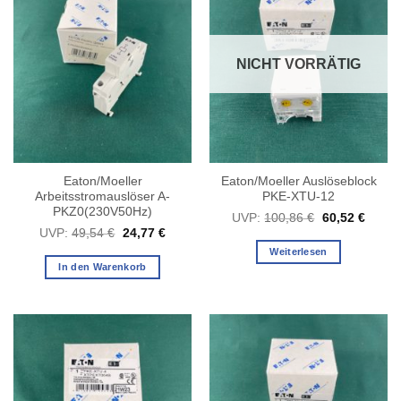
NICHT VORRÄTIG
Eaton/Moeller
Eaton/Moeller Auslöseblock
Arbeitsstromauslöser A-
PKE-XTU-12
PKZ0(230V50Hz)
Ursprüngliche
Aktuel
UVP:
100,86
€
60,52
€
Preis
Preis
Ursprünglicher
Aktueller
UVP:
49,54
€
24,77
€
war:
ist:
Preis
Preis
100,86 €
60,52 
Weiterlesen
war:
ist:
49,54 €
24,77 €.
In den Warenkorb