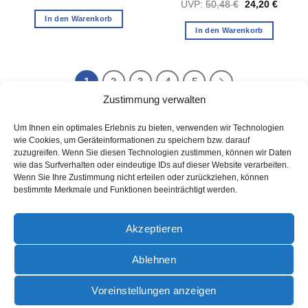
Preis
Preis
Ursprünglicher
Aktuell
UVP:
50,48
€
24,20
€
war:
ist:
Preis
Preis
22,53 €
11,27 €.
In den Warenkorb
war:
ist:
50,48 €
24,20 
In den Warenkorb
1
2
3
4
5
Zustimmung verwalten
Um Ihnen ein optimales Erlebnis zu bieten, verwenden wir Technologien
wie Cookies, um Geräteinformationen zu speichern bzw. darauf
zuzugreifen. Wenn Sie diesen Technologien zustimmen, können wir Daten
wie das Surfverhalten oder eindeutige IDs auf dieser Website verarbeiten.
Wenn Sie Ihre Zustimmung nicht erteilen oder zurückziehen, können
bestimmte Merkmale und Funktionen beeinträchtigt werden.
AGB
Akzeptieren
Ablehnen
PayPal
Rechung
Sofort
Voreinstellungen anzeigen
AGB
DATENSCHUTZ
IMPRESSUM
ZAHLUNGSARTEN
VERSANDINFORMATIONEN
WIDERRUFSBELEHRUNG