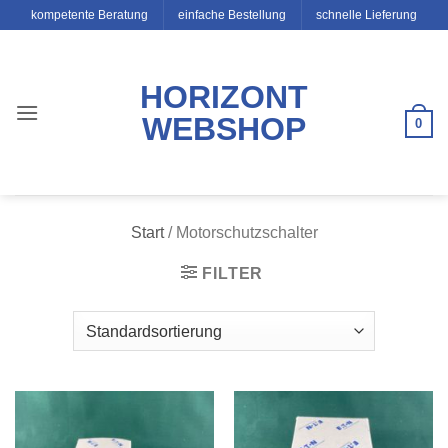
Zum
kompetente Beratung
einfache Bestellung
schnelle Lieferung
Inhalt
springen
HORIZONT
WEBSHOP
0
Start
/
Motorschutzschalter
FILTER