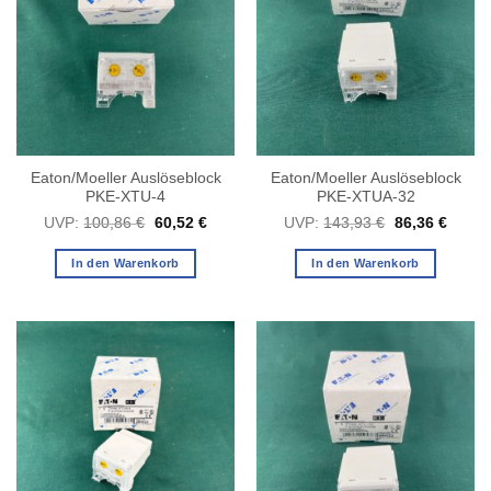
Eaton/Moeller Auslöseblock
Eaton/Moeller Auslöseblock
PKE-XTU-4
PKE-XTUA-32
Ursprünglicher
Aktueller
Ursprüngliche
Aktuel
UVP:
100,86
€
60,52
€
UVP:
143,93
€
86,36
€
Preis
Preis
Preis
Preis
war:
ist:
war:
ist:
100,86 €
60,52 €.
143,93 €
86,36 
In den Warenkorb
In den Warenkorb