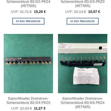
Schienenblock B3.0/2-PKZ4
Schienenblock B3.0/3-PKZ0
(#ETN05)
(#ETN05)
Ursprünglicher
Aktueller
Ursprünglicher
Aktuell
UVP:
31,71
€
15,20
€
UVP:
20,13
€
10,07
€
Preis
Preis
Preis
Preis
war:
ist:
war:
ist:
31,71 €
15,20 €.
20,13 €
10,07 
In den Warenkorb
In den Warenkorb
Eaton/Moeller Drehstrom-
Eaton/Moeller Drehstrom-
Schienenblock B3.0/4-PKZ0
Schienenblock B3.0/4-PKZ4
(#ETN05)
Ursprünglicher
Aktueller
UVP:
22,53
€
11,27
€