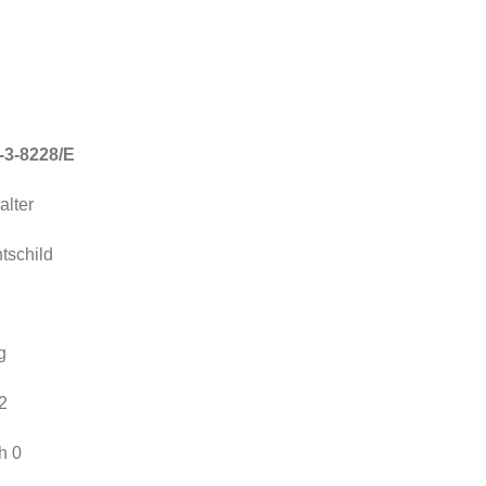
her
ler
€.
-3-8228/E
alter
tschild
g
2
h 0