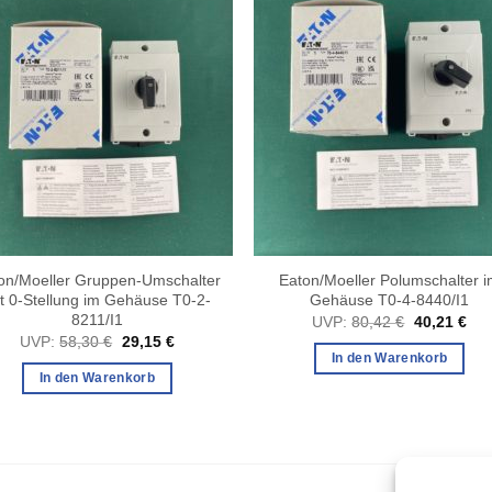
on/Moeller Gruppen-Umschalter
Eaton/Moeller Polumschalter 
t 0-Stellung im Gehäuse T0-2-
Gehäuse T0-4-8440/I1
8211/I1
Ursprüngli
Akt
UVP:
80,42
€
40,21
€
Preis
Pre
Ursprünglicher
Aktueller
UVP:
58,30
€
29,15
€
war:
ist:
Preis
Preis
In den Warenkorb
80,42 €
40,
war:
ist:
In den Warenkorb
58,30 €
29,15 €.