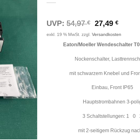
Ursprünglic
Aktuel
UVP:
54,97
27,49
€
€
Preis
Preis
exkl. 19 % MwSt.
zzgl.
Versandkosten
war:
ist:
54,97 €
27,49 
Eaton/Moeller Wendeschalter T0
Nockenschalter, Lasttrennsch
mit schwarzem Knebel und Fron
Einbau, Front IP65
Hauptstrombahnen 3-poli
3 Schaltstellungen: 1 0 
mit 2-seitigem Rückzug nac