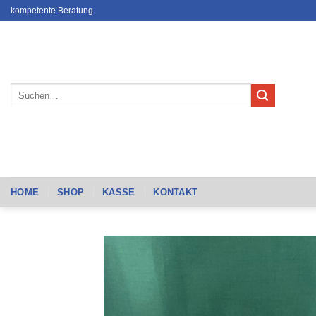
Zum
kompetente Beratung
Inhalt
springen
Suchen
nach:
HOME
SHOP
KASSE
KONTAKT