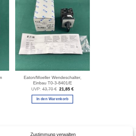
im
Eaton/Moeller Wendeschalter,
Einbau T0-3-8401/E
cher
ueller
Ursprünglicher
Aktueller
UVP:
43,70
€
21,85
€
is
Preis
Preis
war:
ist:
In den Warenkorb
21 €.
43,70 €
21,85 €.
Zustimmung verwalten