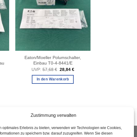
,
Eaton/Moeller Polumschalter,
bau
Einbau T0-4-8441/E
Ursprünglicher
Aktueller
UVP:
57,68
€
28,84
€
Preis
Preis
cher
ueller
war:
ist:
is
In den Warenkorb
57,68 €
28,84 €.
17 €.
Zustimmung verwalten
n optimales Erlebnis zu bieten, verwenden wir Technologien wie Cookies,
formationen zu speichern bzw. darauf zuzugreifen. Wenn Sie diesen