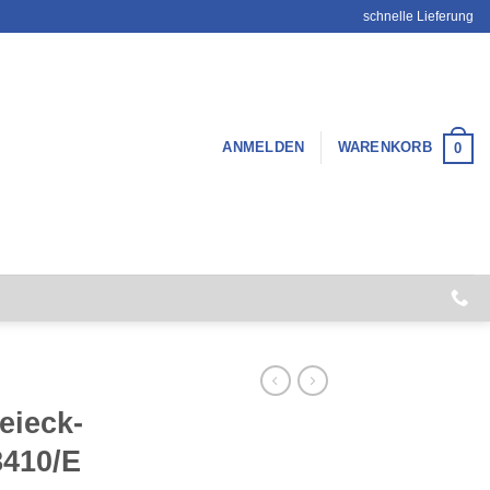
schnelle Lieferung
ANMELDEN
WARENKORB
0
eieck-
8410/E