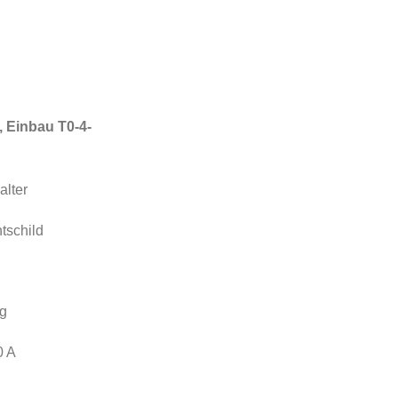
her
ler
€.
, Einbau T0-4-
alter
tschild
g
0 A