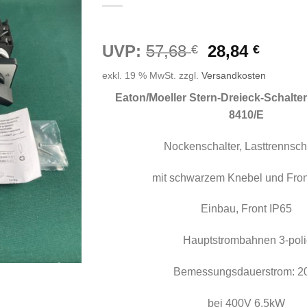
Ursprünglic
Aktuel
UVP:
57,68
28,84
€
€
Preis
Preis
exkl. 19 % MwSt.
zzgl.
Versandkosten
war:
ist:
57,68 €
28,84 
Eaton/Moeller Stern-Dreieck-
Schalter
8410/E
Nockenschalter, Lasttrennsch
mit schwarzem Knebel und Fron
Einbau, Front IP65
Hauptstrombahnen 3-poli
Bemessungsdauerstrom: 2
bei 400V 6,5kW