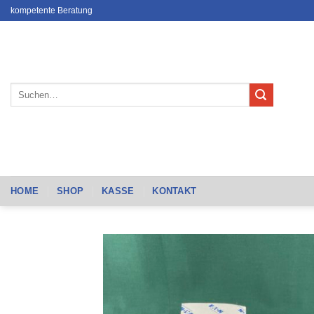
Zum
kompetente Beratung
Inhalt
springen
Suchen
nach:
HOME
SHOP
KASSE
KONTAKT