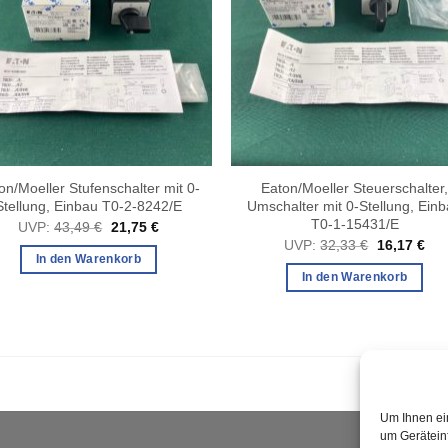
on/Moeller Stufenschalter mit 0-
Eaton/Moeller Steuerschalter
Stellung, Einbau T0-2-8242/E
Umschalter mit 0-Stellung, Ein
T0-1-15431/E
Ursprünglicher
Aktueller
UVP:
43,49
€
21,75
€
Preis
Preis
Ursprüngli
Akt
UVP:
32,33
€
16,17
€
war:
ist:
Preis
Pre
In den Warenkorb
43,49 €
21,75 €.
war:
ist:
In den Warenkorb
32,33 €
16,
Um Ihnen ei
um Gerätein