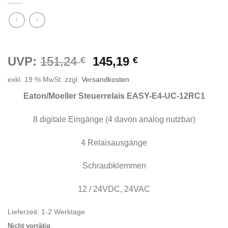
Ursprünglicher
Aktueller
UVP:
151,24
145,19
€
€
Preis
Preis
exkl. 19 % MwSt.
zzgl.
Versandkosten
war:
ist:
151,24 €
145,19 €.
Eaton/Moeller Steuerrelais EASY-E4-UC-12RC1
8 digitale Eingänge (4 davon analog nutzbar)
4 Relaisausgänge
Schraubklemmen
12 / 24VDC, 24VAC
Lieferzeit:
1-2 Werktage
Nicht vorrätig