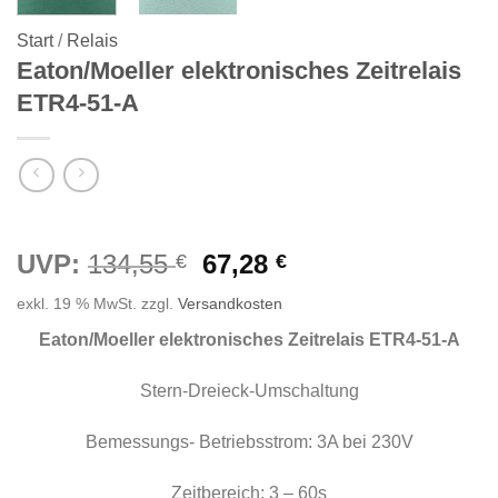
Start
/
Relais
Eaton/Moeller elektronisches Zeitrelais
ETR4-51-A
Ursprünglicher
Aktueller
UVP:
134,55
67,28
€
€
Preis
Preis
exkl. 19 % MwSt.
zzgl.
Versandkosten
war:
ist:
134,55 €
67,28 €.
Eaton/Moeller elektronisches Zeitrelais ETR4-51-A
Stern-Dreieck-Umschaltung
Bemessungs- Betriebsstrom: 3A bei 230V
Zeitbereich: 3 – 60s