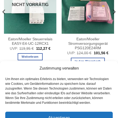
NICHT VORRÄTIG
Eaton/Moeller Steuerrelais
Eaton/Moeller
EASY-E4-UC-12RCX1
Stromversorgungsgerät
PSG120E24RM
er
eller
Ursprünglicher
Aktueller
UVP:
119,95
€
112,27
€
s
Preis
Preis
Ursprünglicher
Aktuel
UVP:
124,00
€
101,56
€
war:
ist:
Preis
Preis
Weiterlesen
75 €.
119,95 €
112,27 €.
war:
ist:
In den Warenkorb
124,00 €
101,5
Zustimmung verwalten
Um Ihnen ein optimales Erlebnis zu bieten, verwenden wir Technologien
wie Cookies, um Geräteinformationen zu speichern bzw. darauf
zuzugreifen. Wenn Sie diesen Technologien zustimmen, können wir Daten
wie das Surfverhalten oder eindeutige IDs auf dieser Website verarbeiten.
Wenn Sie Ihre Zustimmung nicht erteilen oder zurückziehen, können
bestimmte Merkmale und Funktionen beeinträchtigt werden.
AGB
Akzeptieren