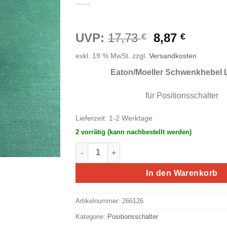
Ursprünglic
Aktuell
UVP:
17,73
8,87
€
€
Preis
Preis
exkl. 19 % MwSt.
zzgl.
Versandkosten
war:
ist:
17,73 €
8,87 €.
Eaton/Moeller Schwenkhebel
für Positionsschalter
Lieferzeit:
1-2 Werktage
2 vorrätig (kann nachbestellt werden)
Eaton/Moeller Schwenkhebel LS-XRL (#ETN
In den Warenkorb
Artikelnummer:
266126
Kategorie:
Positionsschalter