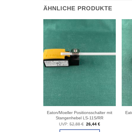
ÄHNLICHE PRODUKTE
llenhebel kurz LS-
Eaton/Moeller Positionsschalter mit
Eat
#ETN03)
Stangenhebel LS-11S/RR
Ursprünglicher
Aktueller
Ursprünglicher
Aktueller
81
€
4,41
€
UVP:
52,88
€
26,44
€
Preis
Preis
Preis
Preis
war:
ist:
war:
ist: