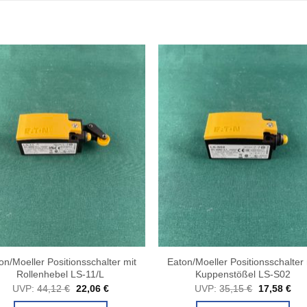
on/Moeller Positionsschalter mit
Eaton/Moeller Positionsschalter 
Rollenhebel LS-11/L
Kuppenstößel LS-S02
Ursprünglicher
Aktueller
Ursprüngli
Akt
UVP:
44,12
€
22,06
€
UVP:
35,15
€
17,58
€
Preis
Preis
Preis
Pre
war:
ist:
war:
ist: