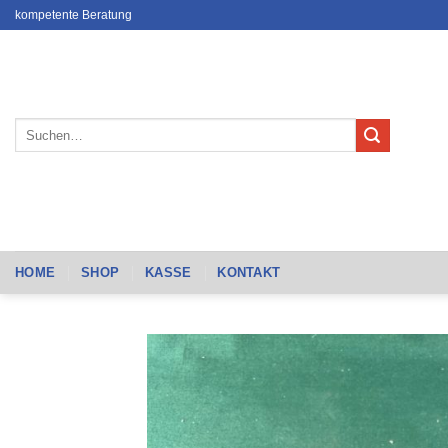
Zum
kompetente Beratung
Inhalt
springen
Suchen
nach:
HOME
SHOP
KASSE
KONTAKT