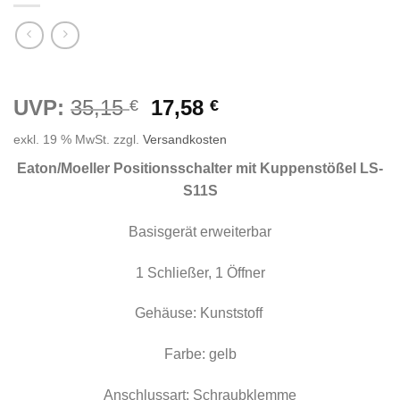
Ursprünglicher
Aktueller
UVP:
35,15
17,58
€
€
Preis
Preis
exkl. 19 % MwSt.
zzgl.
Versandkosten
war:
ist:
35,15 €
17,58 €.
Eaton/Moeller Positionsschal
ter mit Kuppenstößel LS-
S11S
Basisgerät erweiterbar
1 Schließer, 1 Öffner
Gehäuse: Kunststoff
Farbe: gelb
Anschlussart: Schraubklemme