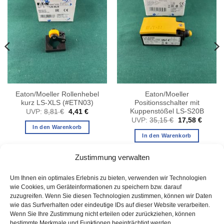
Eaton/Moeller Rollenhebel
Eaton/Moeller
kurz LS-XLS (#ETN03)
Positionsschalter mit
Kuppenstößel LS-S20B
her
ler
Ursprünglicher
Aktueller
UVP:
8,81
€
4,41
€
Preis
Preis
Ursprünglicher
Aktuell
UVP:
35,15
€
17,58
€
war:
ist:
Preis
Preis
In den Warenkorb
.
8,81 €
4,41 €.
war:
ist:
In den Warenkorb
35,15 €
17,58 
Zustimmung verwalten
Um Ihnen ein optimales Erlebnis zu bieten, verwenden wir Technologien
wie Cookies, um Geräteinformationen zu speichern bzw. darauf
zuzugreifen. Wenn Sie diesen Technologien zustimmen, können wir Daten
wie das Surfverhalten oder eindeutige IDs auf dieser Website verarbeiten.
Wenn Sie Ihre Zustimmung nicht erteilen oder zurückziehen, können
bestimmte Merkmale und Funktionen beeinträchtigt werden.