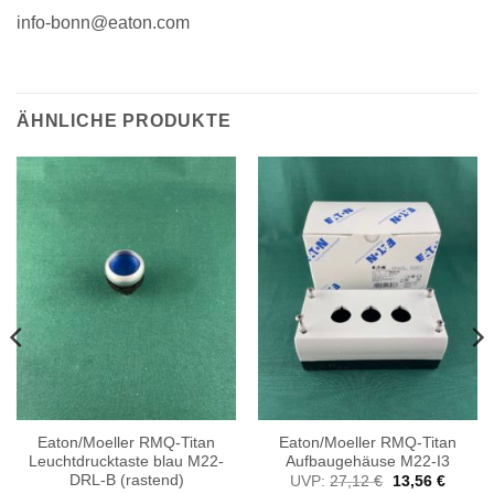
info-bonn@eaton.com
ÄHNLICHE PRODUKTE
Eaton/Moeller RMQ-Titan
Eaton/Moeller RMQ-Titan
Leuchtdrucktaste blau M22-
Aufbaugehäuse M22-I3
DRL-B (rastend)
Ursprünglicher
Aktuell
UVP:
27,12
€
13,56
€