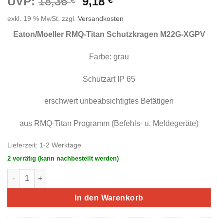
Ursprünglicher
Aktueller
UVP:
18,36
9,18
Preis
Preis
exkl. 19 % MwSt.
zzgl.
Versandkosten
war:
ist:
18,36 €
9,18 €.
Eaton/Moeller RMQ-Titan Schutzkragen M22G-XGPV
Farbe: grau
Schutzart IP 65
erschwert unbeabsichtigtes Betätigen
aus RMQ-Titan Programm (Befehls- u. Meldegeräte)
Lieferzeit:
1-2 Werktage
2 vorrätig (kann nachbestellt werden)
Eaton/Moeller RMQ-Titan Schutzkragen grau M22G-XGPV (#ET
In den Warenkorb