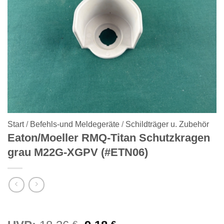
Start
/
Befehls-und Meldegeräte
/
Schildträger u. Zubehör
Eaton/Moeller RMQ-Titan Schutzkragen
grau M22G-XGPV (#ETN06)
€
€