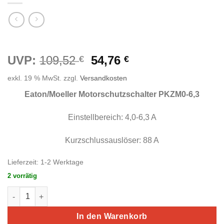
Ursprünglicher
Aktueller
UVP:
109,52
54,76
€
€
Preis
Preis
exkl. 19 % MwSt.
zzgl.
Versandkosten
war:
ist:
109,52 €
54,76 €.
Eaton/Moeller Motorschutzsch
alter PKZM0-6,3
Einstellbereich: 4,0-6,3 A
Kurzschlussauslöser: 88 A
Lieferzeit:
1-2 Werktage
2 vorrätig
Eaton/Moeller Motorschutzschalter PKZM0-6,3 Menge
In den Warenkorb