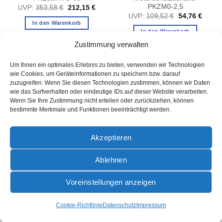
PKZM0-2,5
Ursprünglicher
Aktueller
UVP:
353,58
€
212,15
€
Preis
Preis
er
ller
Ursprüngliche
Aktuel
UVP:
109,52
€
54,76
€
war:
ist:
Preis
Preis
In den Warenkorb
353,58 €
212,15 €.
war:
ist:
In den Warenkorb
 €.
109,52 €
54,76 
Zustimmung verwalten
Um Ihnen ein optimales Erlebnis zu bieten, verwenden wir Technologien
wie Cookies, um Geräteinformationen zu speichern bzw. darauf
zuzugreifen. Wenn Sie diesen Technologien zustimmen, können wir Daten
wie das Surfverhalten oder eindeutige IDs auf dieser Website verarbeiten.
Wenn Sie Ihre Zustimmung nicht erteilen oder zurückziehen, können
bestimmte Merkmale und Funktionen beeinträchtigt werden.
AGB
Akzeptieren
Ablehnen
PayPal
Rechung
Sofort
Voreinstellungen anzeigen
AGB
DATENSCHUTZ
IMPRESSUM
ZAHLUNGSARTEN
VERSANDINFORMATIONEN
WIDERRUFSBELEHRUNG
COOKIE-RICHTLINIE (EU)
Cookie-Richtlinie
Datenschutz
Impressum
© 2024 - Horizont Schaltanlagen GmbH