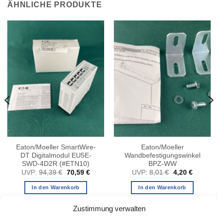
ÄHNLICHE PRODUKTE
Eaton/Moeller SmartWire-
Eaton/Moeller
DT Digitalmodul EU5E-
Wandbefestigungswinkel
SWD-4D2R (#ETN10)
BPZ-WW
er
er
Ursprünglicher
Aktueller
Ursprünglicher
Aktuelle
UVP:
94,39
€
70,59
€
UVP:
8,01
€
4,20
€
Preis
Preis
Preis
Preis
.
war:
ist:
war:
ist:
In den Warenkorb
In den Warenkorb
94,39 €
70,59 €.
8,01 €
4,20 €.
Zustimmung verwalten