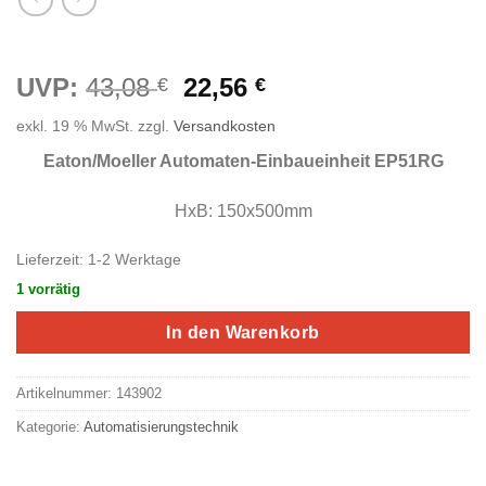
Ursprünglicher
Aktueller
UVP:
43,08
22,56
€
€
Preis
Preis
exkl. 19 % MwSt.
zzgl.
Versandkosten
war:
ist:
43,08 €
22,56 €.
Eaton/Moeller Automaten-Einbaueinheit EP51RG
HxB: 150x500mm
Lieferzeit:
1-2 Werktage
1 vorrätig
In den Warenkorb
Artikelnummer:
143902
Kategorie:
Automatisierungstechnik