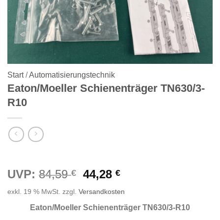
Start
/
Automatisierungstechnik
Eaton/Moeller Schienenträger TN630/3-
R10
Ursprünglicher
Aktueller
UVP:
84,59
44,28
€
€
Preis
Preis
exkl. 19 % MwSt.
zzgl.
Versandkosten
war:
ist:
84,59 €
44,28 €.
Eaton/Moeller Schienenträger TN630/3-R10