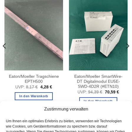
Eaton/Moeller Tragschiene
Eaton/Moeller SmartWire-
EPTH500
DT Digitalmodul EU5E-
SWD-4D2R (#ETN10)
Ursprünglicher
Aktueller
UVP:
8,17
€
4,28
€
Preis
Preis
er
eller
Ursprünglicher
Aktuell
UVP:
94,39
€
70,59
€
war:
ist:
s
Preis
Preis
In den Warenkorb
8,17 €
4,28 €.
war:
ist:
In den Warenkorb
08 €.
94,39 €
70,59 
Zustimmung verwalten
Um Ihnen ein optimales Erlebnis zu bieten, verwenden wir Technologien
wie Cookies, um Geräteinformationen zu speichern bzw. darauf
zuzugreifen. Wenn Sie diesen Technologien zustimmen, können wir Daten