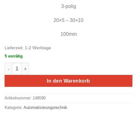
3-polig
20×5 – 30×10
100mm
Lieferzeit:
1-2 Werktage
5 vorrätig
Eaton/Moeller Schienenträger TN630/3-R10 Menge
In den Warenkorb
Artikelnummer:
148590
Kategorie:
Automatisierungstechnik