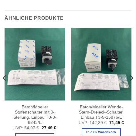
ÄHNLICHE PRODUKTE
Eaton/Moeller
Eaton/Moeller Wende-
Stufenschalter mit 0-
Stern-Dreieck-Schalter,
Stellung, Einbau T0-3-
Einbau T3-5-15876/E
8243/E
Ursprüngliche
Aktuel
UVP:
142,89
€
71,45
€
Preis
Preis
er
ller
Ursprünglicher
Aktueller
UVP:
54,97
€
27,49
€
war:
ist:
Preis
Preis
In den Warenkorb
142,89 €
71,45 
war:
ist: