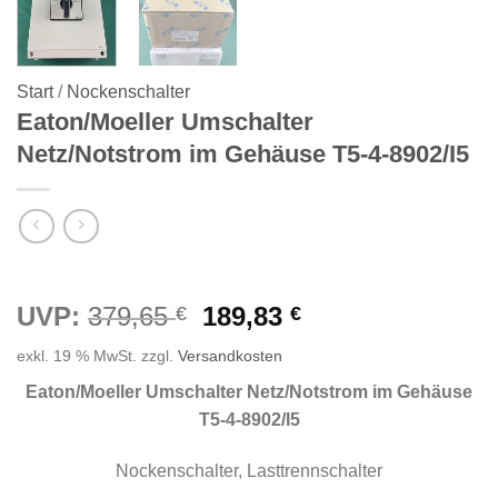
Start
/
Nockenschalter
Eaton/Moeller Umschalter
Netz/Notstrom im Gehäuse T5-4-8902/I5
Ursprünglicher
Aktueller
UVP:
379,65
189,83
€
€
Preis
Preis
exkl. 19 % MwSt.
zzgl.
Versandkosten
war:
ist:
379,65 €
189,83 €.
Eaton/Moeller Umschalter Netz/Notstrom im Gehäuse
T5-4-8902/I5
Nockenschalter, Lasttrennschalter