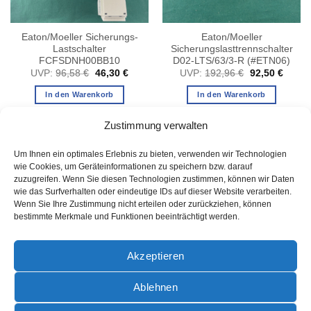
Eaton/Moeller Sicherungs-
Eaton/Moeller
Lastschalter
Sicherungslasttrennschalter
FCFSDNH00BB10
D02-LTS/63/3-R (#ETN06)
her
ller
Ursprünglicher
Aktueller
Ursprüngliche
Aktuel
UVP:
96,58
€
46,30
€
UVP:
192,96
€
92,50
€
s
Preis
Preis
Preis
Preis
war:
ist:
war:
ist:
In den Warenkorb
In den Warenkorb
0 €.
96,58 €
46,30 €.
192,96 €
92,50 
Zustimmung verwalten
Um Ihnen ein optimales Erlebnis zu bieten, verwenden wir Technologien
wie Cookies, um Geräteinformationen zu speichern bzw. darauf
zuzugreifen. Wenn Sie diesen Technologien zustimmen, können wir Daten
wie das Surfverhalten oder eindeutige IDs auf dieser Website verarbeiten.
Wenn Sie Ihre Zustimmung nicht erteilen oder zurückziehen, können
bestimmte Merkmale und Funktionen beeinträchtigt werden.
AGB
Akzeptieren
Ablehnen
PayPal
Rechung
Sofort