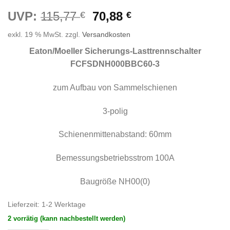
Ursprünglicher
Aktueller
UVP:
115,77
70,88
€
€
Preis
Preis
exkl. 19 % MwSt.
zzgl.
Versandkosten
war:
ist:
115,77 €
70,88 €.
Eaton/Moeller Sicherungs-Lasttrennschalter
FCFSDNH000BBC60-3
zum Aufbau von Sammelschienen
3-polig
Schienenmittenabstand: 60mm
Bemessungsbetriebsstrom 100A
Baugröße NH00(0)
Lieferzeit:
1-2 Werktage
2 vorrätig (kann nachbestellt werden)