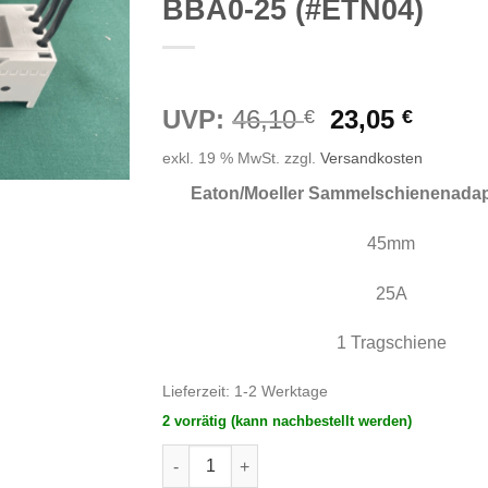
BBA0-25 (#ETN04)
Ursprünglic
Aktuel
UVP:
46,10
23,05
€
€
Preis
Preis
exkl. 19 % MwSt.
zzgl.
Versandkosten
war:
ist:
46,10 €
23,05 
Eaton/Moeller Sammelschienenada
45mm
25A
1 Tragschiene
Lieferzeit:
1-2 Werktage
2 vorrätig (kann nachbestellt werden)
Eaton/Moeller Sammelschienenadapter 45