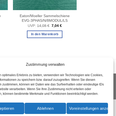
e
Eaton/Moeller Sammelschiene
EVG-3PHAS/N/8MODUL/LS
cher
eller
Ursprünglicher
Aktueller
UVP:
14,08
€
7,04
€
s
Preis
Preis
war:
ist:
In den Warenkorb
 €.
14,08 €
7,04 €.
Zustimmung verwalten
n optimales Erlebnis zu bieten, verwenden wir Technologien wie Cookies,
formationen zu speichern bzw. darauf zuzugreifen. Wenn Sie diesen
n zustimmen, können wir Daten wie das Surfverhalten oder eindeutige IDs
ebsite verarbeiten. Wenn Sie Ihre Zustimmung nicht erteilen oder
n, können bestimmte Merkmale und Funktionen beeinträchtigt werden.
PayPal
Rechung
Sofort
eptieren
Ablehnen
Voreinstellungen anzeige