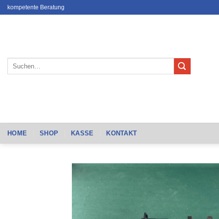
Zum
kompetente Beratung
Inhalt
springen
Suchen
nach:
HOME
SHOP
KASSE
KONTAKT