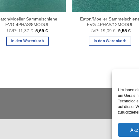
aton/Moeller Sammelschiene
Eaton/Moeller Sammelschien
EVG-4PHAS/8MODUL
EVG-4PHAS/12MODUL
Ursprünglicher
Aktueller
Ursprüngli
Aktu
UVP:
11,37
€
5,69
€
UVP:
19,09
€
9,55
€
Preis
Preis
Preis
Prei
war:
ist:
war:
ist:
In den Warenkorb
In den Warenkorb
11,37 €
5,69 €.
19,09 €
9,55
Um Ihnen ei
um Gerätein
Technologie
auf dieser W
zurückziehe
Akz