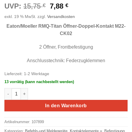
Ursprünglicher
Aktueller
UVP:
15,75
7,88
€
€
Preis
Preis
exkl. 19 % MwSt.
zzgl.
Versandkosten
war:
ist:
15,75 €
7,88 €.
Eaton/Moeller RMQ-Titan Öffner-Doppel-
Kontakt M22-
CK02
2 Öffner, Frontbefestigung
Anschlusstechnik: Federzugklemmen
Lieferzeit:
1-2 Werktage
13 vorrätig (kann nachbestellt werden)
Eaton/Moeller RMQ-Titan Öffner-Doppel-Kontakt M22-CK02 Me
In den Warenkorb
Artikelnummer:
107899
Kategorien:
Befehls-und Meldegeräte
,
Kontaktelemente u. Befestigung