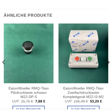
ÄHNLICHE PRODUKTE
Eaton/Moeller RMQ-Titan
Eaton/Moeller RMQ-Titan
Pilzdrucktaste schwarz
Zweifachdrucktaster
M22-DP-S
Komplettgerät M22-I3-M2
her
ler
Ursprünglicher
Aktueller
Ursprüngliche
Aktuel
UVP:
15,75
€
7,88
€
UVP:
106,39
€
53,20
€
Preis
Preis
Preis
Preis
war:
ist:
war:
ist:
In den Warenkorb
In den Warenkorb
.
15,75 €
7,88 €.
106,39 €
53,20 