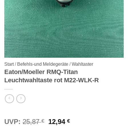
Start
/
Befehls-und Meldegeräte
/
Wahltaster
Eaton/Moeller RMQ-Titan
Leuchtwahltaste rot M22-WLK-R
Ursprünglicher
Aktueller
UVP:
25,87
12,94
€
€