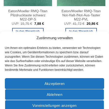
Eaton/Moeller RMQ-Titan
Eaton/Moeller RMQ-Titan
Pilzdrucktaste schwarz
Not-Halt-/Not-Aus-Taster
M22-DP-S
M22-PVL
er
ller
Ursprünglicher
Aktueller
Ursprünglicher
Aktuell
UVP:
15,75
€
7,88
€
UVP:
41,72
€
20,86
€
Preis
Preis
Preis
Preis
war:
ist:
war:
ist:
In den Warenkorb
In den Warenkorb
 €.
15,75 €
7,88 €.
41,72 €
20,86 
Zustimmung verwalten
Um Ihnen ein optimales Erlebnis zu bieten, verwenden wir Technologien
wie Cookies, um Geräteinformationen zu speichern bzw. darauf
zuzugreifen. Wenn Sie diesen Technologien zustimmen, können wir Daten
wie das Surfverhalten oder eindeutige IDs auf dieser Website verarbeiten.
Wenn Sie Ihre Zustimmung nicht erteilen oder zurückziehen, können
bestimmte Merkmale und Funktionen beeinträchtigt werden.
AGB
Akzeptieren
Ablehnen
PayPal
Rechung
Sofort
AGB
DATENSCHUTZ
IMPRESSUM
ZAHLUNGSARTEN
Voreinstellungen anzeigen
VERSANDINFORMATIONEN
WIDERRUFSBELEHRUNG