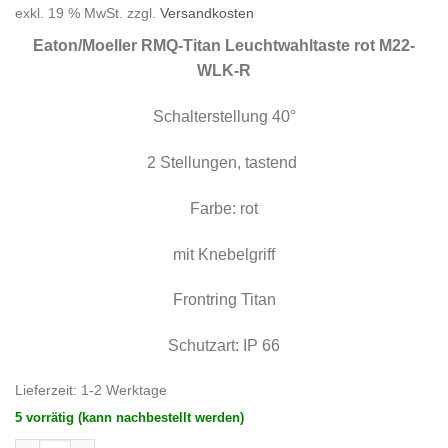
Preis
Preis
exkl. 19 % MwSt.
zzgl.
Versandkosten
war:
ist:
25,87 €
12,94 €.
Eaton/Moeller RMQ-Titan Leuchtwahltast
e rot M22-
WLK-R
Schalterstellung 40°
2 Stellungen, tastend
Farbe: rot
mit Knebelgriff
Frontring Titan
Schutzart: IP 66
Lieferzeit:
1-2 Werktage
5 vorrätig (kann nachbestellt werden)