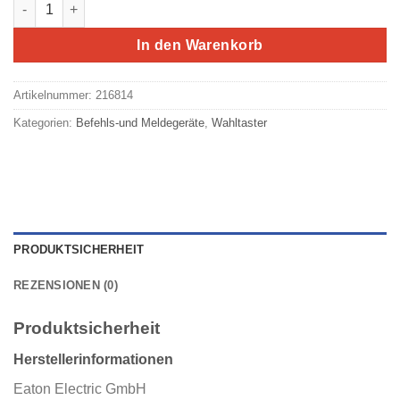
Eaton/Moeller RMQ-Titan Leuchtwahltaste rot M22-WLK-R Men
In den Warenkorb
Artikelnummer:
216814
Kategorien:
Befehls-und Meldegeräte
,
Wahltaster
PRODUKTSICHERHEIT
REZENSIONEN (0)
Produktsicherheit
Herstellerinformationen
Eaton Electric GmbH