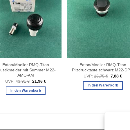
Eaton/Moeller RMQ-Titan
Eaton/Moeller RMQ-Titan
ustikmelder mit Summer M22-
Pilzdrucktaste schwarz M22-DP
AMC-AM
Ursprüngli
Aktu
UVP:
15,75
€
7,88
€
Preis
Prei
Ursprünglicher
Aktueller
UVP:
43,91
€
21,96
€
war:
ist:
Preis
Preis
In den Warenkorb
15,75 €
7,88
war:
ist:
In den Warenkorb
43,91 €
21,96 €.