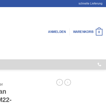
schnelle Lieferung
ANMELDEN
WARENKORB
0
er
an
M22-