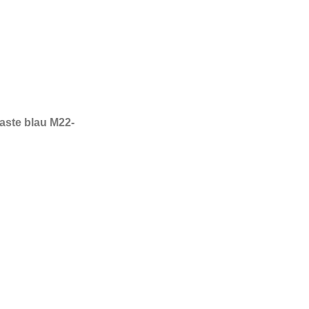
her
ler
€.
ast
e blau M22-