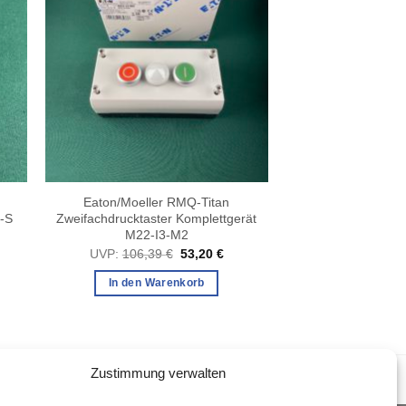
Eaton/Moeller RMQ-Titan
-S
Zweifachdrucktaster Komplettgerät
M22-I3-M2
cher
eller
s
Ursprünglicher
Aktueller
UVP:
106,39
€
53,20
€
Preis
Preis
 €.
war:
ist:
In den Warenkorb
106,39 €
53,20 €.
Zustimmung verwalten