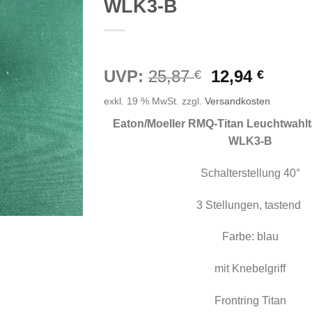
WLK3-B
Ursprünglic
Aktuel
UVP:
25,87
12,94
€
€
Preis
Preis
exkl. 19 % MwSt.
zzgl.
Versandkosten
war:
ist:
25,87 €
12,94 
Eaton/Moeller RMQ-Titan Leuchtwahlt
WLK3-B
Schalterstellung 40°
3 Stellungen, tastend
Farbe: blau
mit Knebelgriff
Frontring Titan