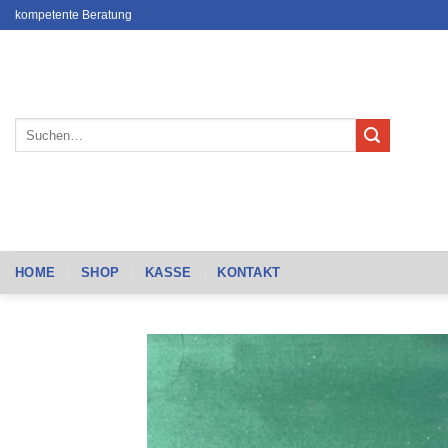
Zum
kompetente Beratung
Inhalt
springen
Suchen
nach:
HOME
SHOP
KASSE
KONTAKT