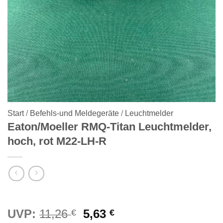
Start
/
Befehls-und Meldegeräte
/
Leuchtmelder
Eaton/Moeller RMQ-Titan Leuchtmelder,
hoch, rot M22-LH-R
Ursprünglicher
Aktueller
UVP:
11,26
5,63
€
€