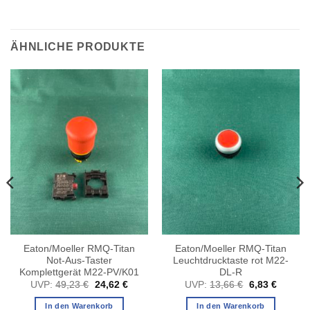
ÄHNLICHE PRODUKTE
Eaton/Moeller RMQ-Titan
Eaton/Moeller RMQ-Titan
Not-Aus-Taster
Leuchtdrucktaste rot M22-
Komplettgerät M22-PV/K01
DL-R
her
ler
Ursprünglicher
Aktueller
Ursprüngliche
Aktuelle
UVP:
49,23
€
24,62
€
UVP:
13,66
€
6,83
€
Preis
Preis
Preis
Preis
war:
ist:
war:
ist:
In den Warenkorb
In den Warenkorb