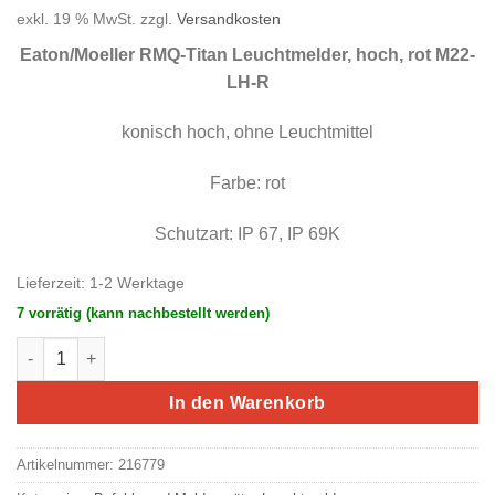
Preis
Preis
exkl. 19 % MwSt.
zzgl.
Versandkosten
war:
ist:
11,26 €
5,63 €.
Eaton/Moeller RMQ-Titan Leuchtmelder, hoch, rot M22-
LH-R
konisch hoch, ohne Leuchtmittel
Farbe: rot
Schutzart: IP 67, IP 69K
Lieferzeit:
1-2 Werktage
7 vorrätig (kann nachbestellt werden)
Eaton/Moeller RMQ-Titan Leuchtmelder, hoch, rot M22-LH-R M
In den Warenkorb
Artikelnummer:
216779