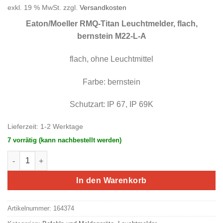
Preis
Preis
exkl. 19 % MwSt.
zzgl.
Versandkosten
war:
ist:
8,71 €
4,36 €.
Eaton/Moeller RMQ-Titan Leuchtmelder, flach,
bernstein M22-L-A
flach, ohne Leuchtmittel
Farbe: bernstein
Schutzart: IP 67, IP 69K
Lieferzeit:
1-2 Werktage
7 vorrätig (kann nachbestellt werden)
Eaton/Moeller RMQ-Titan Leuchtmelder, flach, bernstein M22-
In den Warenkorb
Artikelnummer:
164374