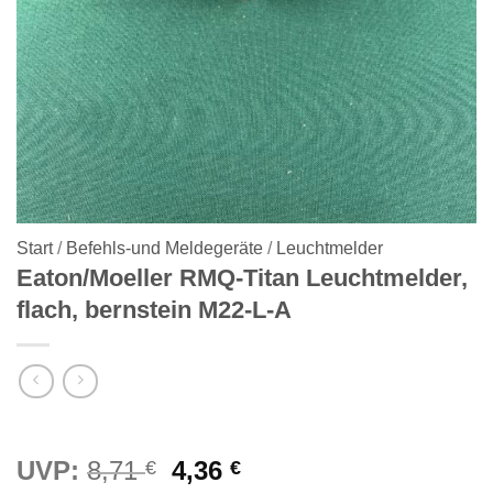
Start
/
Befehls-und Meldegeräte
/
Leuchtmelder
Eaton/Moeller RMQ-Titan Leuchtmelder,
flach, bernstein M22-L-A
Ursprünglicher
Aktueller
UVP:
8,71
4,36
€
€