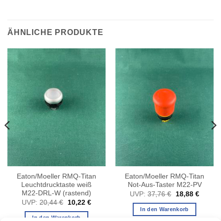
ÄHNLICHE PRODUKTE
Eaton/Moeller RMQ-Titan
Eaton/Moeller RMQ-Titan
Leuchtdrucktaste weiß
Not-Aus-Taster M22-PV
M22-DRL-W (rastend)
Ursprünglicher
Aktuell
UVP:
37,76
€
18,88
€
Preis
Preis
er
ller
Ursprünglicher
Aktueller
UVP:
20,44
€
10,22
€
war:
ist:
Preis
Preis
In den Warenkorb
37,76 €
18,88 
war:
ist:
In den Warenkorb