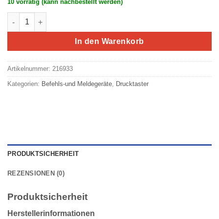
10 vorrätig (kann nachbestellt werden)
Eaton/Moeller RMQ-Titan Leuchtdrucktaste ohne Tastenplatte
In den Warenkorb
Artikelnummer:
216933
Kategorien:
Befehls-und Meldegeräte
,
Drucktaster
PRODUKTSICHERHEIT
REZENSIONEN (0)
Produktsicherheit
Herstellerinformationen