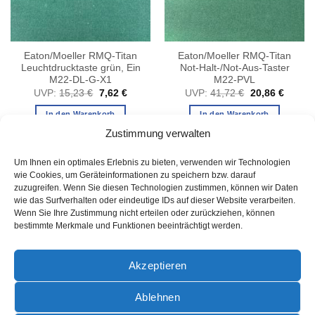
Eaton/Moeller RMQ-Titan
Eaton/Moeller RMQ-Titan
Leuchtdrucktaste grün, Ein
Not-Halt-/Not-Aus-Taster
M22-DL-G-X1
M22-PVL
er
ller
Ursprünglicher
Aktueller
Ursprünglicher
Aktuell
UVP:
15,23
€
7,62
€
UVP:
41,72
€
20,86
€
Preis
Preis
Preis
Preis
 €.
war:
ist:
war:
ist:
In den Warenkorb
In den Warenkorb
15,23 €
7,62 €.
41,72 €
20,86 
Zustimmung verwalten
Um Ihnen ein optimales Erlebnis zu bieten, verwenden wir Technologien
wie Cookies, um Geräteinformationen zu speichern bzw. darauf
zuzugreifen. Wenn Sie diesen Technologien zustimmen, können wir Daten
wie das Surfverhalten oder eindeutige IDs auf dieser Website verarbeiten.
Wenn Sie Ihre Zustimmung nicht erteilen oder zurückziehen, können
bestimmte Merkmale und Funktionen beeinträchtigt werden.
AGB
Akzeptieren
Ablehnen
PayPal
Rechung
Sofort