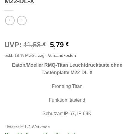
M22-DL-X
Ursprünglicher
Aktueller
UVP:
11,58
5,79
€
€
Preis
Preis
exkl. 19 % MwSt.
zzgl.
Versandkosten
war:
ist:
11,58 €
5,79 €.
Eaton/Moeller RMQ-Titan Leuchtdrucktas
te ohne
Tastenplatte M22-DL-X
Frontring Titan
Funktion: tastend
Schutzart IP 67, IP 69K
Lieferzeit:
1-2 Werktage