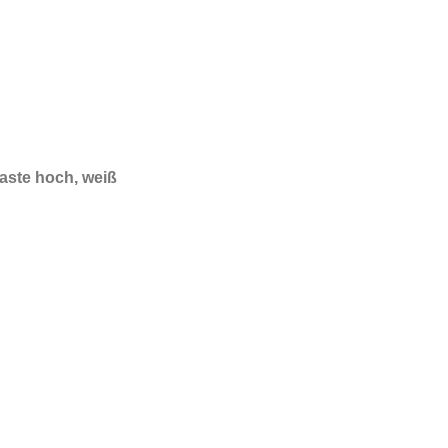
her
er
tas
te hoch, weiß