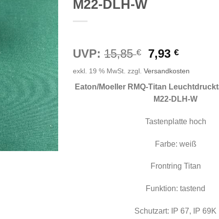
M22-DLH-W
Ursprünglic
Aktuell
UVP:
15,85
7,93
€
€
Preis
Preis
exkl. 19 % MwSt.
zzgl.
Versandkosten
war:
ist:
15,85 €
7,93 €.
Eaton/Moeller RMQ-Titan Leuchtdruck
M22-DLH-W
Tastenplatte hoch
Farbe: weiß
Frontring Titan
Funktion: tastend
Schutzart: IP 67, IP 69K