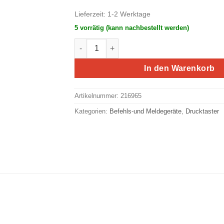
Lieferzeit:
1-2 Werktage
5 vorrätig (kann nachbestellt werden)
Eaton/Moeller RMQ-Titan Leuchtdrucktast
In den Warenkorb
Artikelnummer:
216965
Kategorien:
Befehls-und Meldegeräte
,
Drucktaster