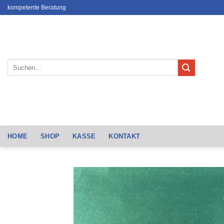
Zum
kompetente Beratung
Inhalt
springen
Suchen
nach:
HOME
SHOP
KASSE
KONTAKT