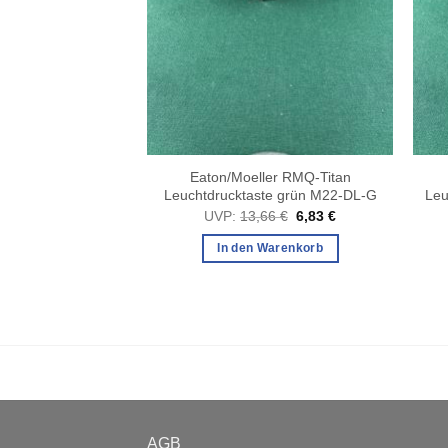
ler RMQ-Titan
Eaton/Moeller RMQ-Titan
e grün M22-DP-G
Leuchtdrucktaste grün M22-DL-G
Leu
Ursprünglicher
Aktueller
Ursprünglicher
Aktueller
75
€
7,88
€
UVP:
13,66
€
6,83
€
Preis
Preis
Preis
Preis
war:
ist:
war:
ist:
Warenkorb
In den Warenkorb
15,75 €
7,88 €.
13,66 €
6,83 €.
AGB