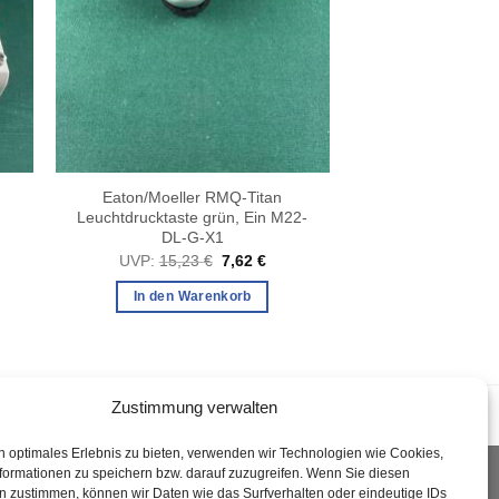
Eaton/Moeller RMQ-Titan
Leuchtdrucktaste grün, Ein M22-
DL-G-X1
cher
ueller
is
Ursprünglicher
Aktueller
UVP:
15,23
€
7,62
€
Preis
Preis
16 €.
war:
ist:
In den Warenkorb
15,23 €
7,62 €.
Zustimmung verwalten
n optimales Erlebnis zu bieten, verwenden wir Technologien wie Cookies,
formationen zu speichern bzw. darauf zuzugreifen. Wenn Sie diesen
n zustimmen, können wir Daten wie das Surfverhalten oder eindeutige IDs