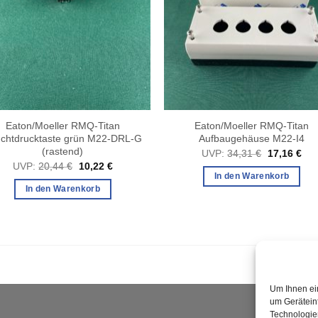
Eaton/Moeller RMQ-Titan
Eaton/Moeller RMQ-Titan
chtdrucktaste grün M22-DRL-G
Aufbaugehäuse M22-I4
(rastend)
Ursprüngli
Akt
UVP:
34,31
€
17,16
€
Preis
Pre
Ursprünglicher
Aktueller
UVP:
20,44
€
10,22
€
war:
ist:
Preis
Preis
In den Warenkorb
34,31 €
17,
war:
ist:
In den Warenkorb
20,44 €
10,22 €.
Um Ihnen ei
um Gerätein
Technologie