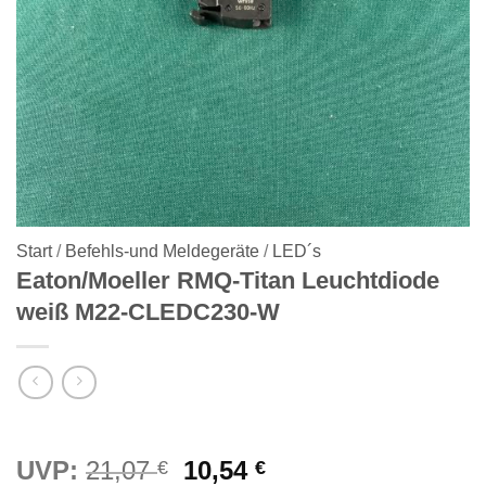
Start
/
Befehls-und Meldegeräte
/
LED´s
Eaton/Moeller RMQ-Titan Leuchtdiode
weiß M22-CLEDC230-W
Ursprünglicher
Aktueller
UVP:
21,07
10,54
€
€