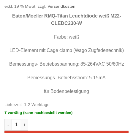
Preis
Preis
exkl. 19 % MwSt.
zzgl.
Versandkosten
war:
ist:
21,07 €
10,54 €.
Eaton/Moeller RMQ-Titan Leuchtdiode weiß M22-
CLEDC230-W
Farbe: weiß
LED-Element mit Cage clamp (Wago Zugfedertechnik)
Bemessungs- Betriebsspannung: 85-264VAC 50/60Hz
Bemessungs- Betriebsstrom: 5-15mA
für Bodenbefestigung
Lieferzeit:
1-2 Werktage
7 vorrätig (kann nachbestellt werden)
Eaton/Moeller RMQ-Titan Leuchtdiode weiß M22-CLEDC230-W