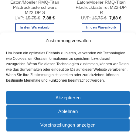
Eaton/Moeller RMQ-Titan
Eaton/Moeller RMQ-Titan
Pilzdrucktaste schwarz
Pilzdrucktaste rot M22-DP-
M22-DP-S
R
er
ller
Ursprünglicher
Aktueller
Ursprüngliche
Aktuelle
UVP:
15,75
€
7,88
€
UVP:
15,75
€
7,88
€
Preis
Preis
Preis
Preis
war:
ist:
war:
ist:
In den Warenkorb
In den Warenkorb
 €.
15,75 €
7,88 €.
15,75 €
7,88 €.
Zustimmung verwalten
Um Ihnen ein optimales Erlebnis zu bieten, verwenden wir Technologien
wie Cookies, um Geräteinformationen zu speichern bzw. darauf
zuzugreifen. Wenn Sie diesen Technologien zustimmen, können wir Daten
wie das Surfverhalten oder eindeutige IDs auf dieser Website verarbeiten.
Wenn Sie Ihre Zustimmung nicht erteilen oder zurückziehen, können
bestimmte Merkmale und Funktionen beeinträchtigt werden.
AGB
Akzeptieren
Ablehnen
PayPal
Rechung
Sofort
Voreinstellungen anzeigen
AGB
DATENSCHUTZ
IMPRESSUM
ZAHLUNGSARTEN
VERSANDINFORMATIONEN
WIDERRUFSBELEHRUNG
COOKIE-RICHTLINIE (EU)