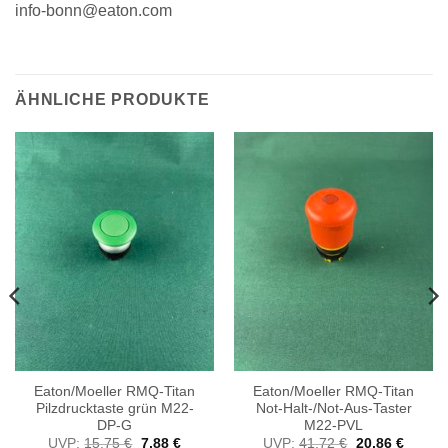
info-bonn@eaton.com
ÄHNLICHE PRODUKTE
Eaton/Moeller RMQ-Titan
Eaton/Moeller RMQ-Titan
Pilzdrucktaste grün M22-
Not-Halt-/Not-Aus-Taster
DP-G
M22-PVL
Ursprünglicher
Aktueller
Ursprünglicher
Aktuell
UVP:
15,75
€
7,88
€
UVP:
41,72
€
20,86
€