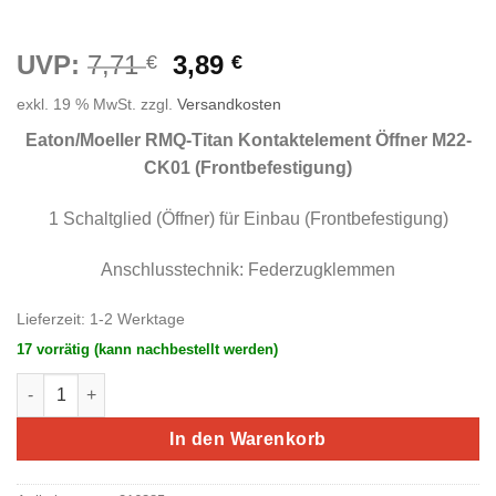
Ursprünglicher
Aktueller
UVP:
7,71
3,89
€
€
Preis
Preis
exkl. 19 % MwSt.
zzgl.
Versandkosten
war:
ist:
7,71 €
3,89 €.
Eaton/Moeller RMQ-Titan Kontaktelement Öffner M22-
CK01 (Frontbefestig
ung)
1 Schaltglied (Öffner) für Einbau (Frontbefestigung)
Anschlusstechnik: Federzugklemmen
Lieferzeit:
1-2 Werktage
17 vorrätig (kann nachbestellt werden)
Eaton/Moeller RMQ-Titan Kontaktelement Öffner M22-CK01 (Fr
In den Warenkorb