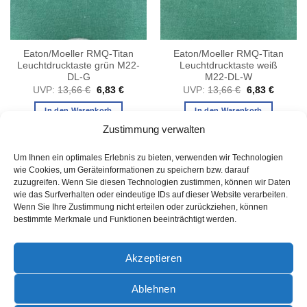
Eaton/Moeller RMQ-Titan
Eaton/Moeller RMQ-Titan
Leuchtdrucktaste grün M22-
Leuchtdrucktaste weiß
DL-G
M22-DL-W
her
ler
Ursprünglicher
Aktueller
Ursprüngliche
Aktuelle
UVP:
13,66
€
6,83
€
UVP:
13,66
€
6,83
€
Preis
Preis
Preis
Preis
war:
ist:
war:
ist:
In den Warenkorb
In den Warenkorb
.
13,66 €
6,83 €.
13,66 €
6,83 €.
Zustimmung verwalten
Um Ihnen ein optimales Erlebnis zu bieten, verwenden wir Technologien
wie Cookies, um Geräteinformationen zu speichern bzw. darauf
zuzugreifen. Wenn Sie diesen Technologien zustimmen, können wir Daten
wie das Surfverhalten oder eindeutige IDs auf dieser Website verarbeiten.
Wenn Sie Ihre Zustimmung nicht erteilen oder zurückziehen, können
bestimmte Merkmale und Funktionen beeinträchtigt werden.
AGB
Akzeptieren
Ablehnen
PayPal
Rechung
Sofort