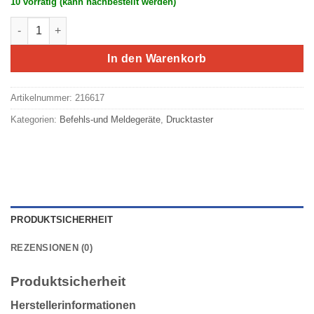
10 vorrätig (kann nachbestellt werden)
Eaton/Moeller RMQ-Titan Drucktaste rot M22-DR-R (rastend) M
In den Warenkorb
Artikelnummer:
216617
Kategorien:
Befehls-und Meldegeräte
,
Drucktaster
PRODUKTSICHERHEIT
REZENSIONEN (0)
Produktsicherheit
Herstellerinformationen