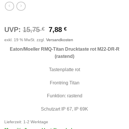
Ursprünglicher
Aktueller
UVP:
15,75
7,88
€
€
Preis
Preis
exkl. 19 % MwSt.
zzgl.
Versandkosten
war:
ist:
15,75 €
7,88 €.
Eaton/Moeller RMQ-Titan Drucktaste rot M22-DR-R
(rastend)
Tastenplatte rot
Frontring Titan
Funktion: rastend
Schutzart IP 67, IP 69K
Lieferzeit:
1-2 Werktage