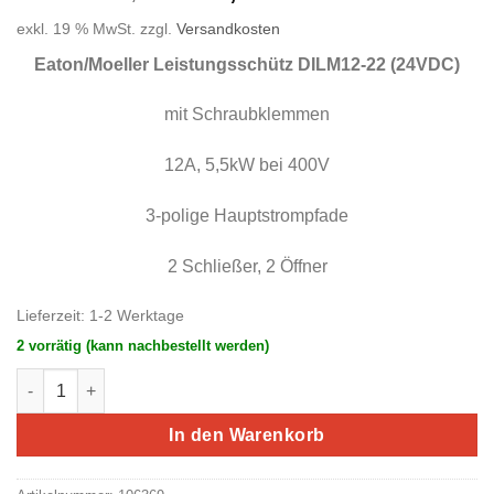
Preis
Preis
exkl. 19 % MwSt.
zzgl.
Versandkosten
war:
ist:
104,30 €
52,15 €.
Eaton/Moeller Leistungsschüt
z DILM12-22 (24VDC)
mit Schraubklemmen
12A, 5,5kW bei 400V
3-polige Hauptstrompfade
2 Schließer, 2 Öffner
Lieferzeit:
1-2 Werktage
2 vorrätig (kann nachbestellt werden)
Eaton/Moeller Leistungsschütz DILM12-22 (24VDC) (#ETN06) 
In den Warenkorb