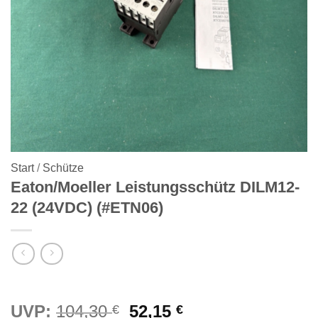
Start
/
Schütze
Eaton/Moeller Leistungsschütz DILM12-
22 (24VDC) (#ETN06)
Ursprünglicher
Aktueller
UVP:
104,30
52,15
€
€