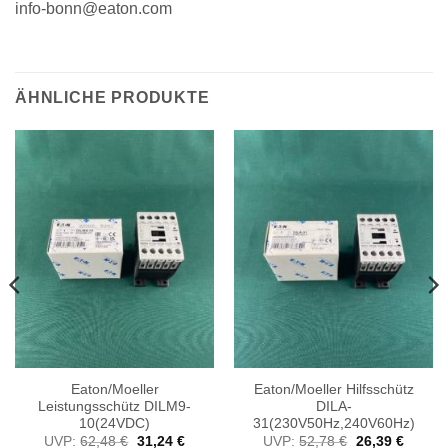
info-bonn@eaton.com
ÄHNLICHE PRODUKTE
Eaton/Moeller
Eaton/Moeller Hilfsschütz
Leistungsschütz DILM9-
DILA-
10(24VDC)
31(230V50Hz,240V60Hz)
er
ller
Ursprünglicher
Aktueller
Ursprünglicher
Aktuell
UVP:
62,48
€
31,24
€
UVP:
52,78
€
26,39
€