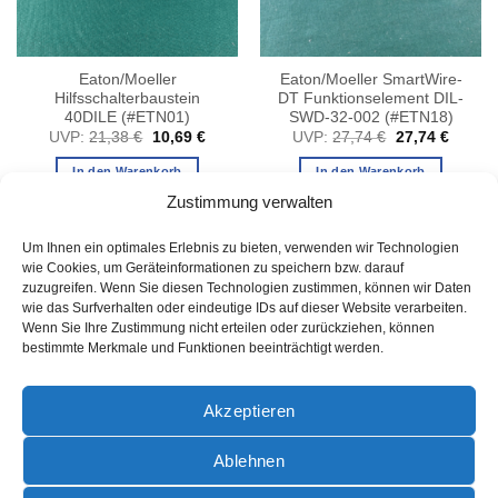
Eaton/Moeller
Eaton/Moeller SmartWire-
Hilfsschalterbaustein
DT Funktionselement DIL-
40DILE (#ETN01)
SWD-32-002 (#ETN18)
er
er
Ursprünglicher
Aktueller
Ursprünglicher
Aktuell
UVP:
21,38
€
10,69
€
UVP:
27,74
€
27,74
€
Preis
Preis
Preis
Preis
war:
ist:
war:
ist:
In den Warenkorb
In den Warenkorb
.
21,38 €
10,69 €.
27,74 €
27,74 
Zustimmung verwalten
Um Ihnen ein optimales Erlebnis zu bieten, verwenden wir Technologien
wie Cookies, um Geräteinformationen zu speichern bzw. darauf
zuzugreifen. Wenn Sie diesen Technologien zustimmen, können wir Daten
wie das Surfverhalten oder eindeutige IDs auf dieser Website verarbeiten.
Wenn Sie Ihre Zustimmung nicht erteilen oder zurückziehen, können
bestimmte Merkmale und Funktionen beeinträchtigt werden.
AGB
Akzeptieren
Ablehnen
PayPal
Rechung
Sofort