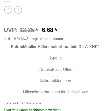
Ursprünglicher
Aktueller
UVP:
13,35
6,68
€
€
Preis
Preis
exkl. 19 % MwSt.
zzgl.
Versandkosten
war:
ist:
13,35 €
6,68 €.
Eaton/Moeller Hilfsschalterbaustein DILA-XHI11
2-polig
1 Schließer, 1 Öffner
Schraubklemmen
Hilfsschalterbaustein für Hilfsschütze
Lieferzeit:
1-2 Werktage
3 vorrätig (kann nachbestellt werden)