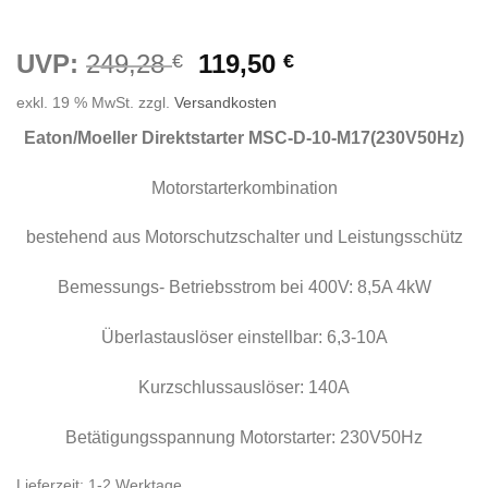
Ursprünglicher
Aktueller
UVP:
249,28
119,50
€
€
Preis
Preis
exkl. 19 % MwSt.
zzgl.
Versandkosten
war:
ist:
249,28 €
119,50 €.
Eaton/Moeller Direktstarter MSC-D-10-M17(230V50Hz)
Motorstarterkombination
bestehend aus Motorschutzschalter und Leistungsschütz
Bemessungs- Betriebsstrom bei 400V: 8,5A 4kW
Überlastauslöser einstellbar: 6,3-10A
Kurzschlussauslöser: 140A
Betätigungsspannung Motorstarter: 230V50Hz
Lieferzeit:
1-2 Werktage