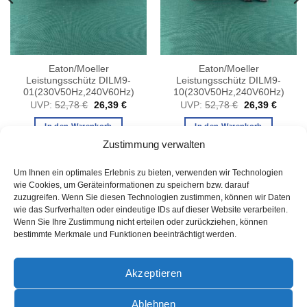
Eaton/Moeller
Eaton/Moeller
Leistungsschütz DILM9-
Leistungsschütz DILM9-
01(230V50Hz,240V60Hz)
10(230V50Hz,240V60Hz)
er
ller
Ursprünglicher
Aktueller
Ursprünglicher
Aktuell
UVP:
52,78
€
26,39
€
UVP:
52,78
€
26,39
€
Preis
Preis
Preis
Preis
war:
ist:
war:
ist:
In den Warenkorb
In den Warenkorb
 €.
52,78 €
26,39 €.
52,78 €
26,39 
Zustimmung verwalten
Um Ihnen ein optimales Erlebnis zu bieten, verwenden wir Technologien
wie Cookies, um Geräteinformationen zu speichern bzw. darauf
zuzugreifen. Wenn Sie diesen Technologien zustimmen, können wir Daten
wie das Surfverhalten oder eindeutige IDs auf dieser Website verarbeiten.
Wenn Sie Ihre Zustimmung nicht erteilen oder zurückziehen, können
bestimmte Merkmale und Funktionen beeinträchtigt werden.
AGB
Akzeptieren
Ablehnen