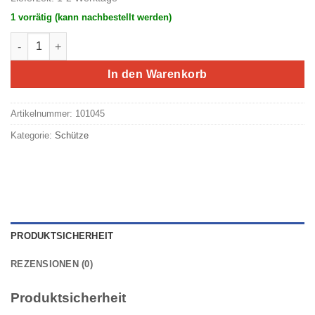
1 vorrätig (kann nachbestellt werden)
Eaton/Moeller Direktstarter MSC-D-10-M17(230V50Hz) (#ETN05)
In den Warenkorb
Artikelnummer:
101045
Kategorie:
Schütze
PRODUKTSICHERHEIT
REZENSIONEN (0)
Produktsicherheit