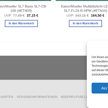
ton/Moeller SL7 Basis SL7-CB-
Eaton/Moeller Multiblitzlicht-L
100 (#ETN09)
SL7-FL24-R-HPM (#ETN10)
Ursprünglicher
Aktueller
Ursprüngli
Ak
UVP:
77,49
€
37,15
€
UVP:
343,15
€
164,50
€
Preis
Preis
Preis
Pr
war:
ist:
war:
ist
In den Warenkorb
In den Warenkorb
77,49 €
37,15 €.
343,15 €
16
Um Ihnen ei
um Gerätein
Technologie
auf dieser W
zurückziehe
Akz
GSARTEN
VERSANDINFORMATIONEN
WIDERRUFSBELEHRUNG
COO