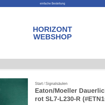
einfache Bestellung
HORIZONT
WEBSHOP
Start
/
Signalsäulen
Eaton/Moeller Dauerli
rot SL7-L230-R (#ETN1