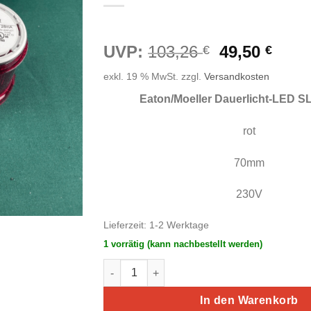
Ursprüngli
Aktue
UVP:
103,26
49,50
€
€
Preis
Prei
exkl. 19 % MwSt.
zzgl.
Versandkosten
war:
ist:
103,26 €
49,50
Eaton/Moeller Dauerlicht-LED S
rot
70mm
230V
Lieferzeit:
1-2 Werktage
1 vorrätig (kann nachbestellt werden)
Eaton/Moeller Dauerlicht-LED, rot SL7-L23
In den Warenkorb