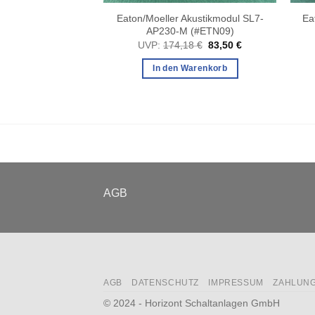
Eaton/Moeller Akustikmodul SL7-
Ea
AP230-M (#ETN09)
Ursprünglicher
Aktueller
UVP:
174,18
€
83,50
€
Preis
Preis
war:
ist:
In den Warenkorb
174,18 €
83,50 €.
AGB
AGB
DATENSCHUTZ
IMPRESSUM
ZAHLUN
© 2024 - Horizont Schaltanlagen GmbH