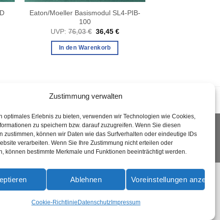
ED
Eaton/Moeller Basismodul SL4-PIB-
100
cher
tueller
Ursprünglicher
Aktueller
UVP:
76,03
€
36,45
€
eis
Preis
Preis
:
war:
ist:
In den Warenkorb
4,50 €.
76,03 €
36,45 €.
Zustimmung verwalten
n optimales Erlebnis zu bieten, verwenden wir Technologien wie Cookies,
formationen zu speichern bzw. darauf zuzugreifen. Wenn Sie diesen
n zustimmen, können wir Daten wie das Surfverhalten oder eindeutige IDs
ebsite verarbeiten. Wenn Sie Ihre Zustimmung nicht erteilen oder
n, können bestimmte Merkmale und Funktionen beeinträchtigt werden.
PayPal
Rechung
Sofort
eptieren
Ablehnen
Voreinstellungen anzeige
KIE-RICHTLINIE (EU)
Cookie-Richtlinie
Datenschutz
Impressum