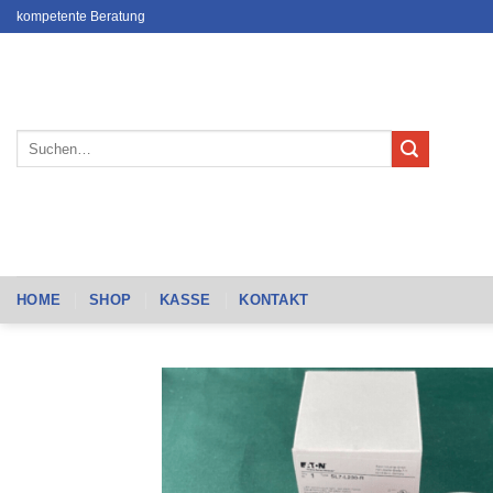
Zum
kompetente Beratung
Inhalt
springen
Suchen
nach:
HOME
SHOP
KASSE
KONTAKT